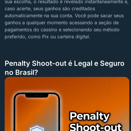
sua escolha, o resultado é revelado instantaneamente e,
caso acerte, seus ganhos são creditados
automaticamente na sua conta. Você pode sacar seus
ganhos a qualquer momento acessando a seção de
pagamentos do cassino e selecionando seu método
preferido, como Pix ou carteira digital.
Penalty Shoot-out é Legal e Seguro
no Brasil?