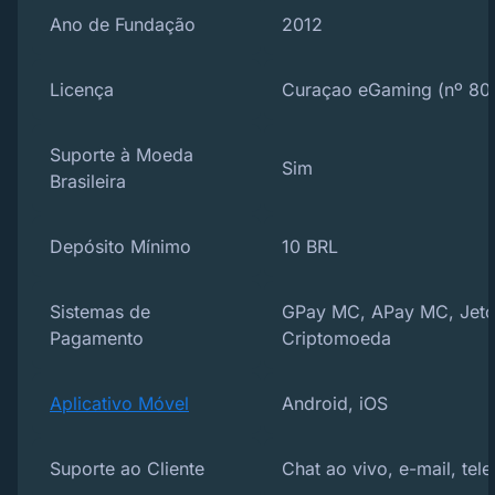
Ano de Fundação
2012
Licença
Curaçao eGaming (nº 80
Suporte à Moeda
Sim
Brasileira
Depósito Mínimo
10 BRL
Sistemas de
GPay MC, APay MC, Jeto
Pagamento
Criptomoeda
Aplicativo Móvel
Android, iOS
Suporte ao Cliente
Chat ao vivo, e-mail, tel