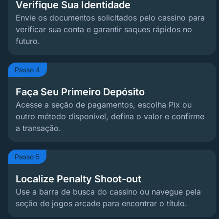
Verifique Sua Identidade
Envie os documentos solicitados pelo cassino para
verificar sua conta e garantir saques rápidos no
futuro.
Passo 4
Faça Seu Primeiro Depósito
Acesse a seção de pagamentos, escolha Pix ou
outro método disponível, defina o valor e confirme
a transação.
Passo 5
Localize Penalty Shoot-out
Use a barra de busca do cassino ou navegue pela
seção de jogos arcade para encontrar o título.