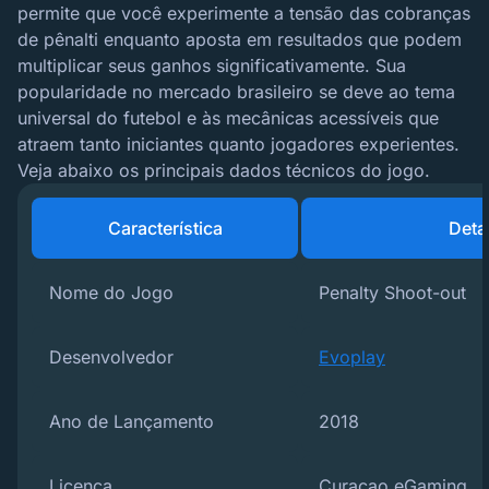
permite que você experimente a tensão das cobranças
de pênalti enquanto aposta em resultados que podem
multiplicar seus ganhos significativamente. Sua
popularidade no mercado brasileiro se deve ao tema
universal do futebol e às mecânicas acessíveis que
atraem tanto iniciantes quanto jogadores experientes.
Veja abaixo os principais dados técnicos do jogo.
Característica
Deta
Nome do Jogo
Penalty Shoot-out
Desenvolvedor
Evoplay
Ano de Lançamento
2018
Licença
Curaçao eGaming