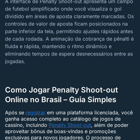
A interface de Penalty Shoot-out apresenta um campo
de futebol simplificado onde você visualiza o gol
dividido em áreas de aposta claramente marcadas. Os
controles de valor de aposta ficam posicionados na
parte inferior da tela, permitindo ajustes rápidos antes
de cada rodada. A animação da cobrança de pênalti é
fluida e rápida, mantendo o ritmo dinâmico e
eliminando tempos de espera desnecessários entre as
jogadas.
Como Jogar Penalty Shoot-out
Online no Brasil – Guia Simples
Após se
registrar
em uma plataforma licenciada, você
ganha acesso completo ao catálogo de jogos de
cassino, incluindo
Penalty Shoot-out
, além de poder
aproveitar bônus de boas-vindas e promoções
exclusivas para novos jogadores. O processo de