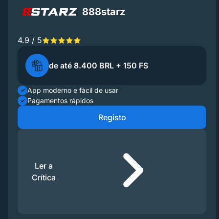
888starz
4.9 / 5
de até 8.400 BRL + 150 FS
App moderno e fácil de usar
Pagamentos rápidos
Registo
Ler a
Crítica