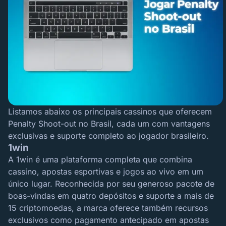
Listamos abaixo os principais cassinos que oferecem
Penalty Shoot-out no Brasil, cada um com vantagens
exclusivas e suporte completo ao jogador brasileiro.
1win
A 1win é uma plataforma completa que combina
cassino, apostas esportivas e jogos ao vivo em um
único lugar. Reconhecida por seu generoso pacote de
boas-vindas em quatro depósitos e suporte a mais de
15 criptomoedas, a marca oferece também recursos
exclusivos como pagamento antecipado em apostas