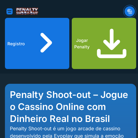
Jogar
Registro
Penalty
1win •
Penalty Shoot-out – Jogue
de
até
Reivindicar
o Cassino Online com
500%
bónus
+ 500
Dinheiro Real no Brasil
FS
Penalty Shoot-out é um jogo arcade de cassino
desenvolvido pela Evoplay que simula a emoção