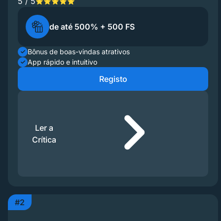
5 / 5
de até 500% + 500 FS
Bônus de boas-vindas atrativos
App rápido e intuitivo
Registo
Ler a
Crítica
#2