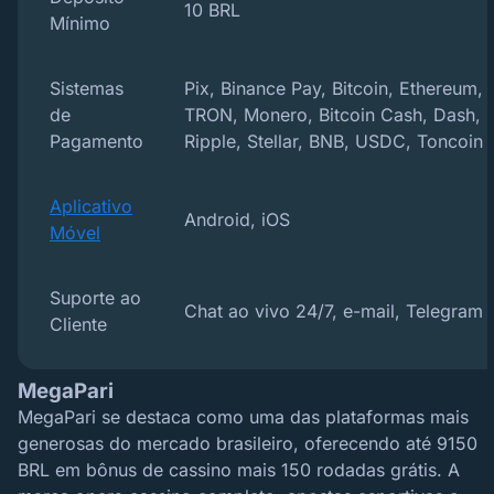
10 BRL
Mínimo
Sistemas
Pix, Binance Pay, Bitcoin, Ethereum, 
de
TRON, Monero, Bitcoin Cash, Dash, 
Pagamento
Ripple, Stellar, BNB, USDC, Toncoin
Aplicativo
Android, iOS
Móvel
Suporte ao
Chat ao vivo 24/7, e-mail, Telegram
Cliente
MegaPari
MegaPari se destaca como uma das plataformas mais
generosas do mercado brasileiro, oferecendo até 9150
BRL em bônus de cassino mais 150 rodadas grátis. A