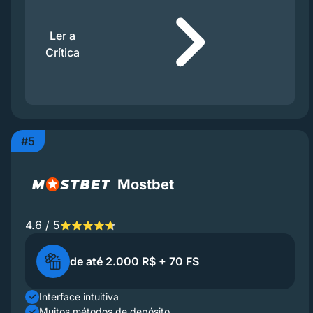
Ler a
Crítica
#5
Mostbet
4.6 / 5
de até 2.000 R$ + 70 FS
Interface intuitiva
Muitos métodos de depósito